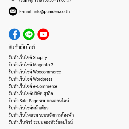
(จันทร์-ศุกร์ เวลา 08.30 - 17.00 น.)
E-mail.
info@punidea.co.th
รับทำเว็บไซต์
รับทำเว็บไซต์ Shopify
รับทำเว็บไซต์ Magento 2
รับทำเว็บไซต์ Woocommerce
รับทำเว็บไซต์ Wordpress
รับทำเว็บไซต์ e-Commerce
รับทำเว็บไซต์บริษัท ธุรกิจ
รับทำ Sale Page ขายของออนไลน์
รับทำเว็บไซต์หน้าเดียว
รับทำเว็บโรงแรม ระบบจัดการห้องพัก
รับทำเว็บทัวร์ ระบบจองทัวร์ออนไลน์