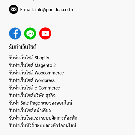
E-mail.
info@punidea.co.th
รับทำเว็บไซต์
รับทำเว็บไซต์ Shopify
รับทำเว็บไซต์ Magento 2
รับทำเว็บไซต์ Woocommerce
รับทำเว็บไซต์ Wordpress
รับทำเว็บไซต์ e-Commerce
รับทำเว็บไซต์บริษัท ธุรกิจ
รับทำ Sale Page ขายของออนไลน์
รับทำเว็บไซต์หน้าเดียว
รับทำเว็บโรงแรม ระบบจัดการห้องพัก
รับทำเว็บทัวร์ ระบบจองทัวร์ออนไลน์