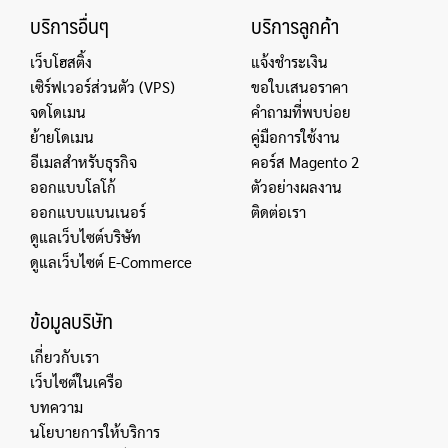
บริการอื่นๆ
บริการลูกค้า
เว็บโฮสติ้ง
แจ้งชำระเงิน
เซิร์ฟเวอร์ส่วนตัว (VPS)
ขอใบเสนอราคา
จดโดเมน
คำถามที่พบบ่อย
ย้ายโดเมน
คู่มือการใช้งาน
อีเมลสำหรับธุรกิจ
คอร์ส Magento 2
ออกแบบโลโก้
ตัวอย่างผลงาน
ออกแบบแบนเนอร์
ติดต่อเรา
ดูแลเว็บไซต์บริษัท
ดูแลเว็บไซต์ E-Commerce
ข้อมูลบริษัท
เกี่ยวกับเรา
เว็บไซต์ในเครือ
บทความ
นโยบายการให้บริการ