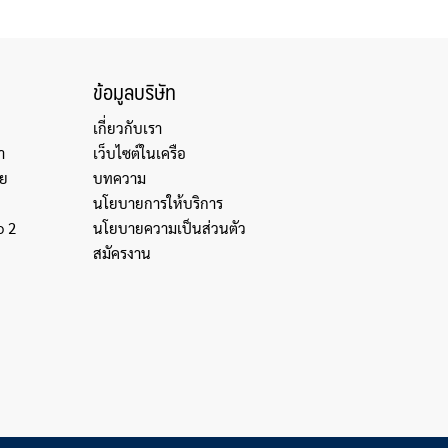
ข้อมูลบริษัท
เกี่ยวกับเรา
า
เว็บไซต์ในเครือ
อย
บทความ
นโยบายการให้บริการ
o 2
นโยบายความเป็นส่วนตัว
สมัครงาน