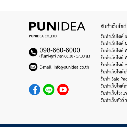
รับทำเว็บไซต์
รับทำเว็บไซต์ 
รับทำเว็บไซต์
098-660-6000
รับทำเว็บไซต
(จันทร์-ศุกร์ เวลา 08.30 - 17.00 น.)
รับทำเว็บไซต์ 
รับทำเว็บไซต์
E-mail.
info@punidea.co.th
รับทำเว็บไซต์บร
รับทำ Sale P
รับทำเว็บไซต์ห
รับทำเว็บโรงแ
รับทำเว็บทัวร์