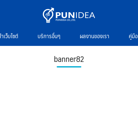
ทำเว็บไซต์
บริการอื่นๆ
ผลงานของเรา
คู่ม
banner82