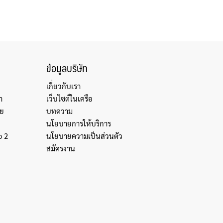
ข้อมูลบริษัท
เกี่ยวกับเรา
า
เว็บไซต์ในเครือ
อย
บทความ
นโยบายการให้บริการ
o 2
นโยบายความเป็นส่วนตัว
สมัครงาน