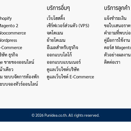
บริการอื่นๆ
บริการลูกค้า
Shopify
เว็บโฮสติ้ง
แจ้งชำระเงิน
 Magento 2
เซิร์ฟเวอร์ส่วนตัว (VPS)
ขอใบเสนอราค
์ Woocommerce
จดโดเมน
คำถามที่พบบ่
Wordpress
ย้ายโดเมน
คู่มือการใช้งาน
 e-Commerce
อีเมลสำหรับธุรกิจ
คอร์ส Magent
ิษัท ธุรกิจ
ออกแบบโลโก้
ตัวอย่างผลงาน
age ขายของออนไลน์
ออกแบบแบนเนอร์
ติดต่อเรา
น้าเดียว
ดูแลเว็บไซต์บริษัท
รม ระบบจัดการห้องพัก
ดูแลเว็บไซต์ E-Commerce
 ระบบจองทัวร์ออนไลน์
© 2026
Punidea.co.th
. All rights reserved.