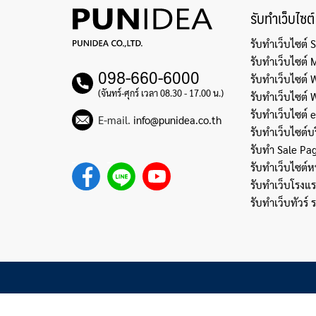
รับทำเว็บไซต์
รับทำเว็บไซต์ 
รับทำเว็บไซต์
098-660-6000
รับทำเว็บไซต
(จันทร์-ศุกร์ เวลา 08.30 - 17.00 น.)
รับทำเว็บไซต์ 
รับทำเว็บไซต์
E-mail.
info@punidea.co.th
รับทำเว็บไซต์บร
รับทำ Sale P
รับทำเว็บไซต์ห
รับทำเว็บโรงแ
รับทำเว็บทัวร์