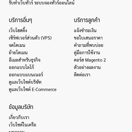
รับทำเว็บทัวร์ ระบบจองทัวร์ออนไลน์
บริการอื่นๆ
บริการลูกค้า
เว็บโฮสติ้ง
แจ้งชำระเงิน
เซิร์ฟเวอร์ส่วนตัว (VPS)
ขอใบเสนอราคา
จดโดเมน
คำถามที่พบบ่อย
ย้ายโดเมน
คู่มือการใช้งาน
อีเมลสำหรับธุรกิจ
คอร์ส Magento 2
ออกแบบโลโก้
ตัวอย่างผลงาน
ออกแบบแบนเนอร์
ติดต่อเรา
ดูแลเว็บไซต์บริษัท
ดูแลเว็บไซต์ E-Commerce
ข้อมูลบริษัท
เกี่ยวกับเรา
เว็บไซต์ในเครือ
บทความ