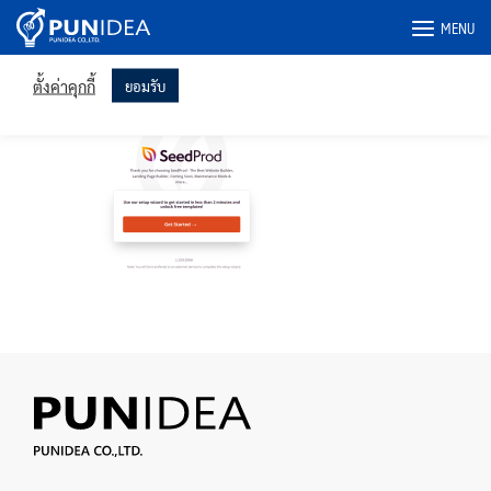
เราใช้คุกกี้ในเว็บไซต์ของเราเพื่อให้คุณได้รับประสบการณ์ที่เกี่ยวข้อง
Skip
มากที่สุดโดยจดจำการตั้งค่าของคุณและเข้าชมซ้ำ การคลิก "ยอมรับ"
MENU
to
แสดงว่าคุณยินยอมให้ใช้คุกกี้ทั้งหมด
content
image9
ตั้งค่าคุกกี้
ยอมรับ