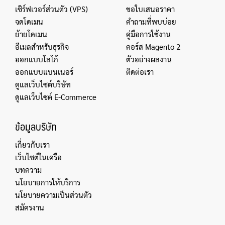
เซิร์ฟเวอร์ส่วนตัว (VPS)
ขอใบเสนอราคา
จดโดเมน
คำถามที่พบบ่อย
ย้ายโดเมน
คู่มือการใช้งาน
อีเมลสำหรับธุรกิจ
คอร์ส Magento 2
ออกแบบโลโก้
ตัวอย่างผลงาน
ออกแบบแบนเนอร์
ติดต่อเรา
ดูแลเว็บไซต์บริษัท
ดูแลเว็บไซต์ E-Commerce
ข้อมูลบริษัท
เกี่ยวกับเรา
เว็บไซต์ในเครือ
บทความ
นโยบายการให้บริการ
นโยบายความเป็นส่วนตัว
สมัครงาน