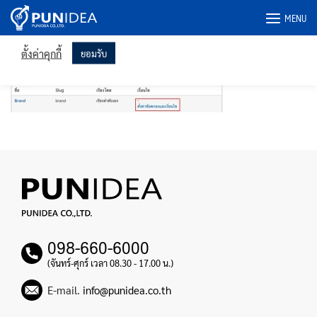
Skip
มากที่สุดโดยจดจำการตั้งค่าของคุณและเข้าชมซ้ำ การคลิก "ยอมรับ"
MENU
แสดงว่าคุณยินยอมให้ใช้คุกกี้ทั้งหมด
to
content
image1
ตั้งค่าคุกกี้
ยอมรับ
098-660-6000
(จันทร์-ศุกร์ เวลา 08.30 - 17.00 น.)
E-mail.
info@punidea.co.th