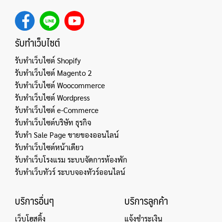
รับทำเว็บไซต์
รับทำเว็บไซต์ Shopify
รับทำเว็บไซต์ Magento 2
รับทำเว็บไซต์ Woocommerce
รับทำเว็บไซต์ Wordpress
รับทำเว็บไซต์ e-Commerce
รับทำเว็บไซต์บริษัท ธุรกิจ
รับทำ Sale Page ขายของออนไลน์
รับทำเว็บไซต์หน้าเดียว
รับทำเว็บโรงแรม ระบบจัดการห้องพัก
รับทำเว็บทัวร์ ระบบจองทัวร์ออนไลน์
บริการอื่นๆ
บริการลูกค้า
เว็บโฮสติ้ง
แจ้งชำระเงิน