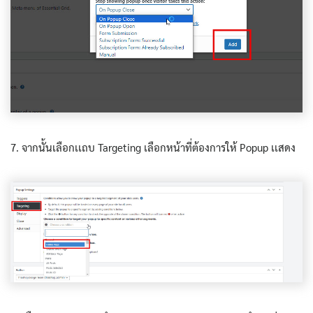
7. จากนั้นเลือกเเถบ Targeting เลือกหน้าที่ต้องการให้ Popup เเสดง