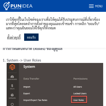
Skip
MENU
to
content
Magento 2: Basic
เราใช้คุกกี้ในเว็บไซต์ของเราเพื่อให้คุณได้รับประสบการณ์ที่เกี่ยวข้อง
มากที่สุดโดยจดจำการตั้งค่าของคุณและเข้าชมซ้ำ การคลิก "ยอมรับ"
แสดงว่าคุณยินยอมให้ใช้คุกกี้ทั้งหมด
สินค้าและการลงสินค้า
0/6
ตั้งค่าคุกกี้
ยอมรับ
วิธีการเปลี่ยน Banner ในหน้าแรก
0/2
การกำหนดบทบาท (Roles) ของผู้ดูแล
วิธีการแก้ไข Template Email
0/1
System -> User Roles
คู่มือการใช้งานระบบ Box Calculator for Magento 2
0/1
โปรโมชั่น / คูปอง
0/3
การสร้างหน้า
0/3
การจัดการเนื้อหา
0/5