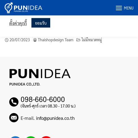
Skip
มากที่สุดโดยจดจำการตั้งค่าของคุณและเข้าชมซ้ำ การคลิก "ยอมรับ"
MENU
แสดงว่าคุณยินยอมให้ใช้คุกกี้ทั้งหมด
to
content
Cover Facebook 5
ตั้งค่าคุกกี้
ยอมรับ
20/07/2023
Thaishopdesign Team
ไม่มีหมวดหมู่
098-660-6000
(จันทร์-ศุกร์ เวลา 08.30 - 17.00 น.)
E-mail.
info@punidea.co.th