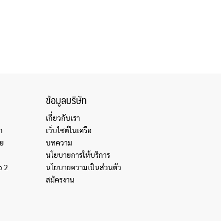
ข้อมูลบริษัท
เกี่ยวกับเรา
า
เว็บไซต์ในเครือ
อย
บทความ
นโยบายการให้บริการ
o 2
นโยบายความเป็นส่วนตัว
สมัครงาน