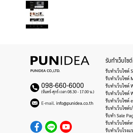
รับทำเว็บไซต์
รับทำเว็บไซต์ 
รับทำเว็บไซต์
098-660-6000
รับทำเว็บไซต
(จันทร์-ศุกร์ เวลา 08.30 - 17.00 น.)
รับทำเว็บไซต์ 
รับทำเว็บไซต์
E-mail.
info@punidea.co.th
รับทำเว็บไซต์บร
รับทำ Sale P
รับทำเว็บไซต์ห
รับทำเว็บโรงแ