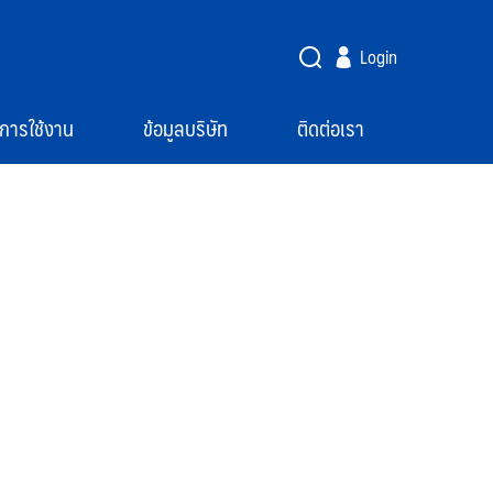
Login
ือการใช้งาน
ข้อมูลบริษัท
ติดต่อเรา