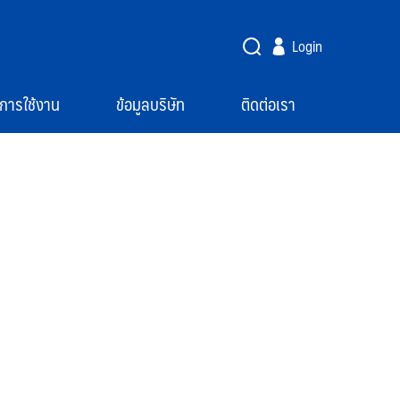
Login
ือการใช้งาน
ข้อมูลบริษัท
ติดต่อเรา