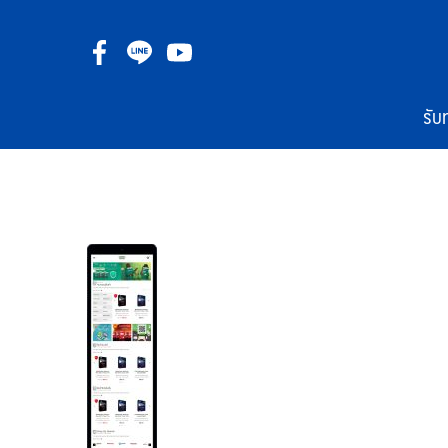
Skip
to
content
รับ