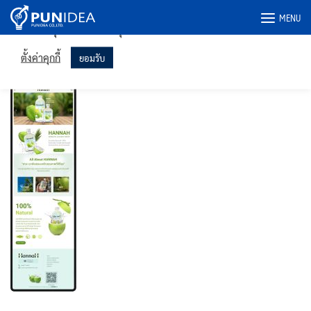
เราใช้คุกกี้ในเว็บไซต์ของเราเพื่อให้คุณได้รับประสบการณ์ที่เกี่ยวข้อง
Skip
MENU
มากที่สุดโดยจดจำการตั้งค่าของคุณและเข้าชมซ้ำ การคลิก "ยอมรับ"
to
แสดงว่าคุณยินยอมให้ใช้คุกกี้ทั้งหมด
content
hannahthai-ipad.psd
ตั้งค่าคุกกี้
ยอมรับ