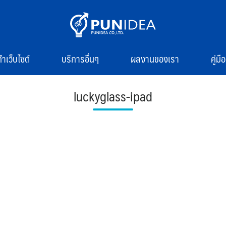
ทำเว็บไซต์
บริการอื่นๆ
ผลงานของเรา
คู่ม
luckyglass-ipad