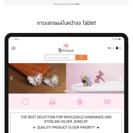
การแสดงผลในหน้าจอ Tablet