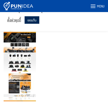
เราใช้คุกกี้ในเว็บไซต์ของเราเพื่อให้คุณได้รับประสบการณ์ที่เกี่ยวข้อง
Skip
MENU
มากที่สุดโดยจดจำการตั้งค่าของคุณและเข้าชมซ้ำ การคลิก "ยอมรับ"
to
แสดงว่าคุณยินยอมให้ใช้คุกกี้ทั้งหมด
content
snapshotrent-pc
ตั้งค่าคุกกี้
ยอมรับ