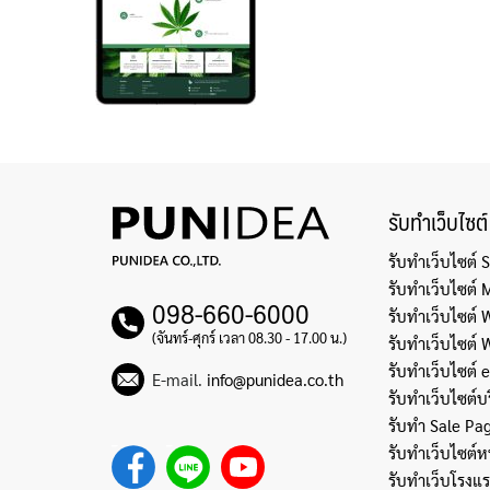
รับทำเว็บไซต์
รับทำเว็บไซต์ 
รับทำเว็บไซต์
098-660-6000
รับทำเว็บไซต
(จันทร์-ศุกร์ เวลา 08.30 - 17.00 น.)
รับทำเว็บไซต์ 
รับทำเว็บไซต์
E-mail.
info@punidea.co.th
รับทำเว็บไซต์บร
รับทำ Sale P
รับทำเว็บไซต์ห
รับทำเว็บโรงแ