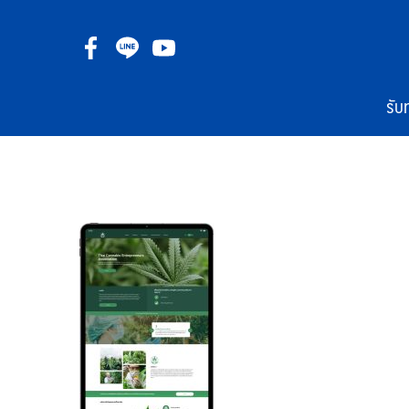
Skip
to
content
รับ