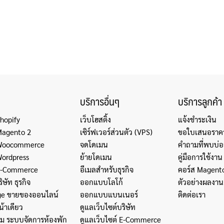
บริการอื่นๆ
บริการลูกค้า
Shopify
เว็บโฮสติ้ง
แจ้งชำระเงิน
 Magento 2
เซิร์ฟเวอร์ส่วนตัว (VPS)
ขอใบเสนอราค
์ Woocommerce
จดโดเมน
คำถามที่พบบ่
Wordpress
ย้ายโดเมน
คู่มือการใช้งาน
 e-Commerce
อีเมลสำหรับธุรกิจ
คอร์ส Magent
ิษัท ธุรกิจ
ออกแบบโลโก้
ตัวอย่างผลงาน
age ขายของออนไลน์
ออกแบบแบนเนอร์
ติดต่อเรา
น้าเดียว
ดูแลเว็บไซต์บริษัท
รม ระบบจัดการห้องพัก
ดูแลเว็บไซต์ E-Commerce