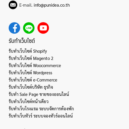
E-mail.
info@punidea.co.th
รับทำเว็บไซต์
รับทำเว็บไซต์ Shopify
รับทำเว็บไซต์ Magento 2
รับทำเว็บไซต์ Woocommerce
รับทำเว็บไซต์ Wordpress
รับทำเว็บไซต์ e-Commerce
รับทำเว็บไซต์บริษัท ธุรกิจ
รับทำ Sale Page ขายของออนไลน์
รับทำเว็บไซต์หน้าเดียว
รับทำเว็บโรงแรม ระบบจัดการห้องพัก
รับทำเว็บทัวร์ ระบบจองทัวร์ออนไลน์